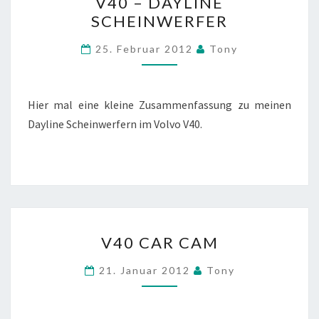
V40 – DAYLINE
–
SCHEINWERFER
DAYLINE
SCHEINWERFER
25. Februar 2012
Tony
Hier mal eine kleine Zusammenfassung zu meinen
Dayline Scheinwerfern im Volvo V40.
V40
V40 CAR CAM
CAR
CAM
21. Januar 2012
Tony