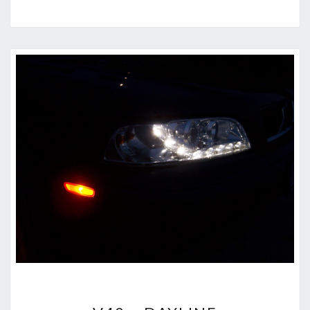
HD720P
CAR
DVR
V40