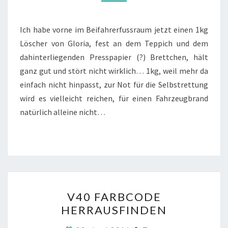
FUSSRAUM
Ich habe vorne im Beifahrerfussraum jetzt einen 1kg
Löscher von Gloria, fest an dem Teppich und dem
dahinterliegenden Presspapier (?) Brettchen, hält
ganz gut und stört nicht wirklich… 1kg, weil mehr da
einfach nicht hinpasst, zur Not für die Selbstrettung
wird es vielleicht reichen, für einen Fahrzeugbrand
natürlich alleine nicht…
V40
V40 FARBCODE
FARBCODE
HERRAUSFINDEN
HERRAUSFINDEN