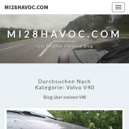
MI28HAVOC.COM
Togg
navig
MI28HAVOC.COM
Just Another Personal Blog
Durchsuchen Nach
Kategorie:
Volvo V40
Blog über meinen V40