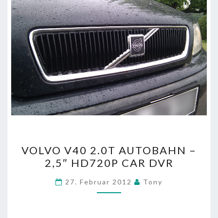
VOLVO
VOLVO V40 2.0T AUTOBAHN –
V40
2,5″ HD720P CAR DVR
2.0T
AUTOBAHN
27. Februar 2012
Tony
–
2,5″