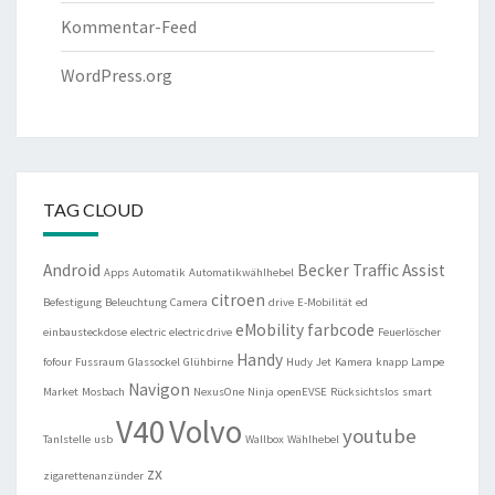
Kommentar-Feed
WordPress.org
TAG CLOUD
Android
Becker Traffic Assist
Apps
Automatik
Automatikwählhebel
citroen
Befestigung
Beleuchtung
Camera
drive
E-Mobilität
ed
eMobility
farbcode
einbausteckdose
electric
electric drive
Feuerlöscher
Handy
fofour
Fussraum
Glassockel
Glühbirne
Hudy
Jet
Kamera
knapp
Lampe
Navigon
Market
Mosbach
NexusOne
Ninja
openEVSE
Rücksichtslos
smart
V40
Volvo
youtube
Tanlstelle
usb
Wallbox
Wählhebel
zx
zigarettenanzünder