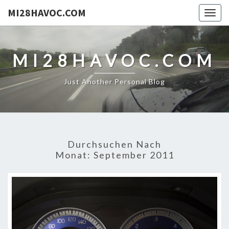
MI28HAVOC.COM
Togg
navig
MI28HAVOC.COM
Just Another Personal Blog
Durchsuchen Nach
Monat:
September 2011