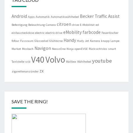
Android
Becker Traffic Assist
Apps
Automatik
Automatikwählhebel
citroen
Befestigung
Beleuchtung
Camera
drive
E-Mobilität
ed
eMobility
farbcode
einbausteckdose
electric
electric drive
Feuerlöscher
Handy
fofour
Fussraum
Glassockel
Glühbirne
Hudy
Jet
Kamera
knapp
Lampe
Navigon
Market
Mosbach
NexusOne
Ninja
openEVSE
Rücksichtslos
smart
V40
Volvo
youtube
Tanlstelle
usb
Wallbox
Wählhebel
zx
zigarettenanzünder
SAVE THE RING!