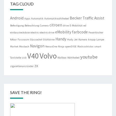
TAG CLOUD
Android
Becker Traffic Assist
Apps
Automatik
Automatikwählhebel
citroen
Befestigung
Beleuchtung
Camera
drive
E-Mobilität
ed
eMobility
farbcode
einbausteckdose
electric
electric drive
Feuerlöscher
Handy
fofour
Fussraum
Glassockel
Glühbirne
Hudy
Jet
Kamera
knapp
Lampe
Navigon
Market
Mosbach
NexusOne
Ninja
openEVSE
Rücksichtslos
smart
V40
Volvo
youtube
Tanlstelle
usb
Wallbox
Wählhebel
zx
zigarettenanzünder
SAVE THE RING!