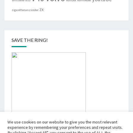
Tanlstelle
usb
Wallbox
Wählhebel
zx
zigarettenanzünder
SAVE THE RING!
We use cookies on our website to give you the most relevant
experience by remembering your preferences and repeat visits.
By clicking “Accept All”, you consent to the use of ALL the