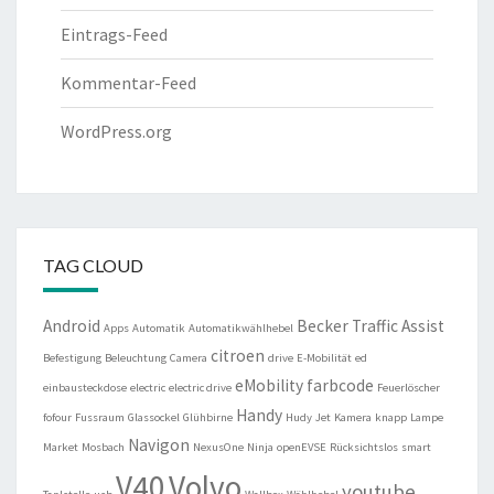
Eintrags-Feed
Kommentar-Feed
WordPress.org
TAG CLOUD
Android
Becker Traffic Assist
Apps
Automatik
Automatikwählhebel
citroen
Befestigung
Beleuchtung
Camera
drive
E-Mobilität
ed
eMobility
farbcode
einbausteckdose
electric
electric drive
Feuerlöscher
Handy
fofour
Fussraum
Glassockel
Glühbirne
Hudy
Jet
Kamera
knapp
Lampe
Navigon
Market
Mosbach
NexusOne
Ninja
openEVSE
Rücksichtslos
smart
V40
Volvo
youtube