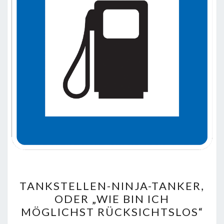
TANKSTELLEN-
TANKSTELLEN-NINJA-TANKER,
NINJA-
ODER „WIE BIN ICH
TANKER,
MÖGLICHST RÜCKSICHTSLOS“
ODER