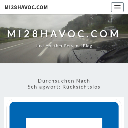
MI28HAVOC.COM
Togg
navig
MI28HAVOC.COM
Just Another Personal Blog
Durchsuchen Nach
Schlagwort:
Rücksichtslos