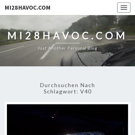
MI28HAVOC.COM
Togg
navig
MI28HAVOC.COM
Just Another Personal Blog
Durchsuchen Nach
Schlagwort:
V40