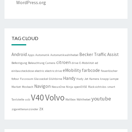
WordPress.org
TAG CLOUD
Android
Becker Traffic Assist
Apps
Automatik
Automatikwählhebel
citroen
Befestigung
Beleuchtung
Camera
drive
E-Mobilität
ed
eMobility
farbcode
einbausteckdose
electric
electric drive
Feuerlöscher
Handy
fofour
Fussraum
Glassockel
Glühbirne
Hudy
Jet
Kamera
knapp
Lampe
Navigon
Market
Mosbach
NexusOne
Ninja
openEVSE
Rücksichtslos
smart
V40
Volvo
youtube
Tanlstelle
usb
Wallbox
Wählhebel
zx
zigarettenanzünder