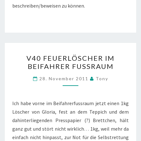
beschreiben/beweisen zu können.
V40
V40 FEUERLÖSCHER IM
FEUERLÖSCHER
BEIFAHRER FUSSRAUM
IM
BEIFAHRER
28. November 2011
Tony
FUSSRAUM
Ich habe vorne im Beifahrerfussraum jetzt einen 1kg
Löscher von Gloria, fest an dem Teppich und dem
dahinterliegenden Presspapier (?) Brettchen, hält
ganz gut und stört nicht wirklich… 1kg, weil mehr da
einfach nicht hinpasst, zur Not für die Selbstrettung