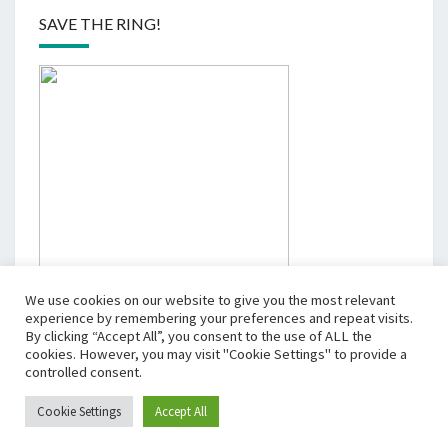
SAVE THE RING!
We use cookies on our website to give you the most relevant
experience by remembering your preferences and repeat visits.
By clicking “Accept All”, you consent to the use of ALL the
cookies. However, you may visit "Cookie Settings" to provide a
controlled consent.
Cookie Settings
Accept All
© 2026
|
Stolz präsentiert von
WordPress
|
Theme:
Nisarg