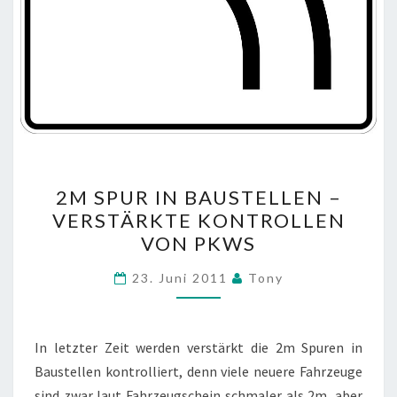
2M
2M SPUR IN BAUSTELLEN –
SPUR
VERSTÄRKTE KONTROLLEN
IN
VON PKWS
BAUSTELLEN
–
23. Juni 2011
Tony
VERSTÄRKTE
KONTROLLEN
VON
In letzter Zeit werden verstärkt die 2m Spuren in
PKWS
Baustellen kontrolliert, denn viele neuere Fahrzeuge
sind zwar laut Fahrzeugschein schmaler als 2m, aber