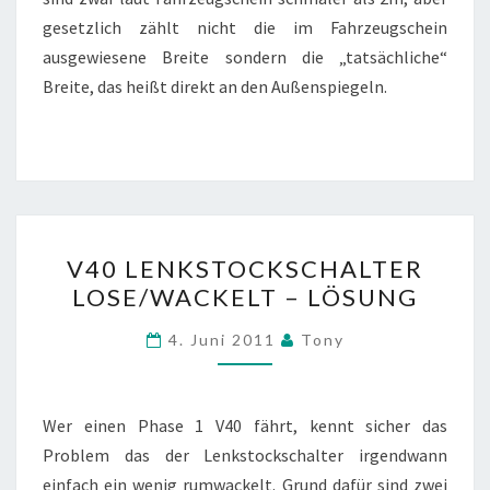
gesetzlich zählt nicht die im Fahrzeugschein
ausgewiesene Breite sondern die „tatsächliche“
Breite, das heißt direkt an den Außenspiegeln.
V40
V40 LENKSTOCKSCHALTER
LENKSTOCKSCHALTER
LOSE/WACKELT – LÖSUNG
LOSE/WACKELT
–
4. Juni 2011
Tony
LÖSUNG
Wer einen Phase 1 V40 fährt, kennt sicher das
Problem das der Lenkstockschalter irgendwann
einfach ein wenig rumwackelt. Grund dafür sind zwei