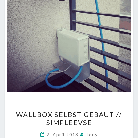
WALLBOX
WALLBOX SELBST GEBAUT //
SELBST
SIMPLEEVSE
GEBAUT
//
2. April 2018
Tony