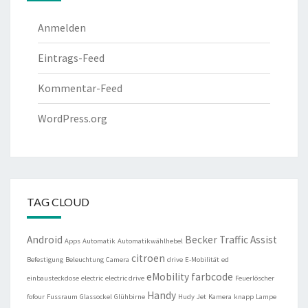
Anmelden
Eintrags-Feed
Kommentar-Feed
WordPress.org
TAG CLOUD
Android
Becker Traffic Assist
Apps
Automatik
Automatikwählhebel
citroen
Befestigung
Beleuchtung
Camera
drive
E-Mobilität
ed
eMobility
farbcode
einbausteckdose
electric
electric drive
Feuerlöscher
Handy
fofour
Fussraum
Glassockel
Glühbirne
Hudy
Jet
Kamera
knapp
Lampe