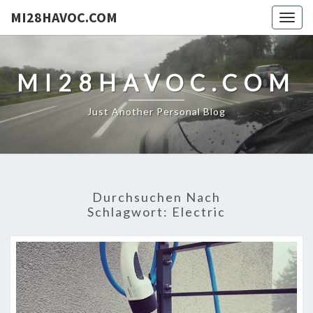
MI28HAVOC.COM
Togg
navig
MI28HAVOC.COM
Just Another Personal Blog
Durchsuchen Nach
Schlagwort:
Electric