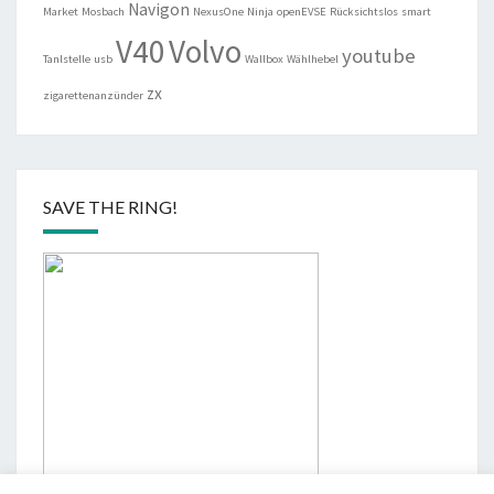
Navigon
Market
Mosbach
NexusOne
Ninja
openEVSE
Rücksichtslos
smart
V40
Volvo
youtube
Tanlstelle
usb
Wallbox
Wählhebel
zx
zigarettenanzünder
SAVE THE RING!