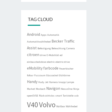
TAG CLOUD
Android
Apps
Automatik
Becker Traffic
Automatikwählhebel
Assist
Befestigung
Beleuchtung
Camera
citroen
drive
E-Mobilität
ed
einbausteckdose
electric
electric drive
eMobility
farbcode
Feuerlöscher
fofour
Fussraum
Glassockel
Glühbirne
Handy
Hudy
Jet
Kamera
knapp
Lampe
Navigon
Market
Mosbach
NexusOne
Ninja
openEVSE
Rücksichtslos
smart
Tanlstelle
usb
V40
Volvo
Wallbox
Wählhebel