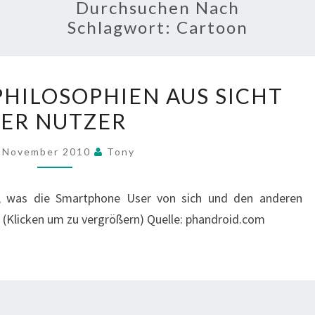
Durchsuchen Nach
Schlagwort:
Cartoon
SMARTPHONE
HILOSOPHIEN AUS SICHT
PHILOSOPHIEN
ER NUTZER
AUS
SICHT
. November 2010
Tony
DER
NUTZER
n, was die Smartphone User von sich und den anderen
(Klicken um zu vergrößern) Quelle: phandroid.com