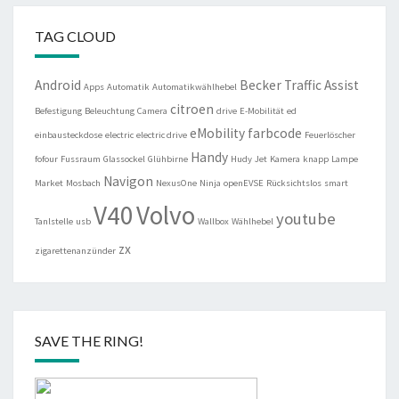
TAG CLOUD
Android
Becker Traffic Assist
Apps
Automatik
Automatikwählhebel
citroen
Befestigung
Beleuchtung
Camera
drive
E-Mobilität
ed
eMobility
farbcode
einbausteckdose
electric
electric drive
Feuerlöscher
Handy
fofour
Fussraum
Glassockel
Glühbirne
Hudy
Jet
Kamera
knapp
Lampe
Navigon
Market
Mosbach
NexusOne
Ninja
openEVSE
Rücksichtslos
smart
V40
Volvo
youtube
Tanlstelle
usb
Wallbox
Wählhebel
zx
zigarettenanzünder
SAVE THE RING!