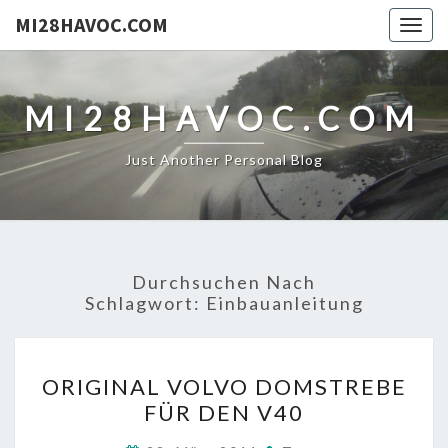
MI28HAVOC.COM
Togg
navig
MI28HAVOC.COM
Just Another Personal Blog
Durchsuchen Nach
Schlagwort:
Einbauanleitung
ORIGINAL
ORIGINAL VOLVO DOMSTREBE
VOLVO
FÜR DEN V40
DOMSTREBE
FÜR