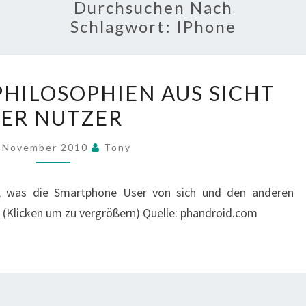
Durchsuchen Nach
Schlagwort:
IPhone
SMARTPHONE
HILOSOPHIEN AUS SICHT
PHILOSOPHIEN
ER NUTZER
AUS
SICHT
. November 2010
Tony
DER
NUTZER
n, was die Smartphone User von sich und den anderen
(Klicken um zu vergrößern) Quelle: phandroid.com