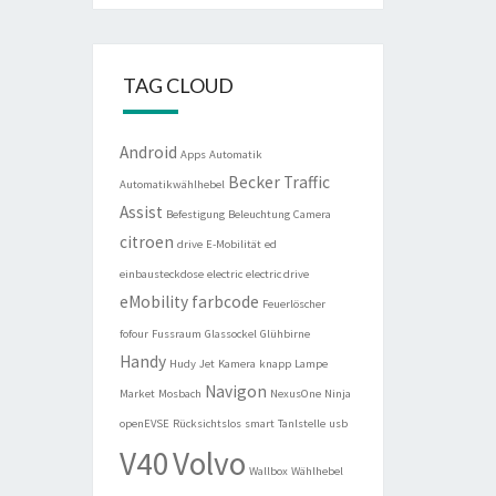
TAG CLOUD
Android
Apps
Automatik
Becker Traffic
Automatikwählhebel
Assist
Befestigung
Beleuchtung
Camera
citroen
drive
E-Mobilität
ed
einbausteckdose
electric
electric drive
eMobility
farbcode
Feuerlöscher
fofour
Fussraum
Glassockel
Glühbirne
Handy
Hudy
Jet
Kamera
knapp
Lampe
Navigon
Market
Mosbach
NexusOne
Ninja
openEVSE
Rücksichtslos
smart
Tanlstelle
usb
V40
Volvo
Wallbox
Wählhebel