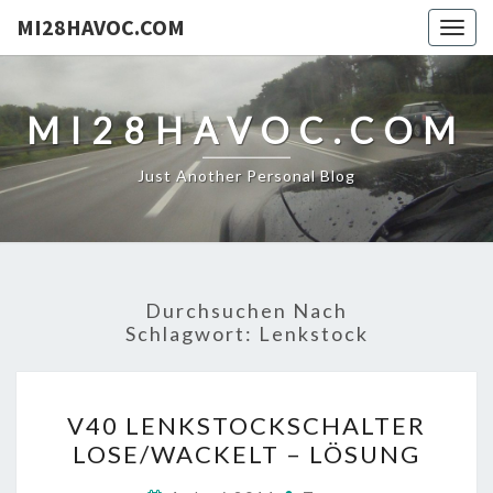
MI28HAVOC.COM
Togg
navig
MI28HAVOC.COM
Just Another Personal Blog
Durchsuchen Nach
Schlagwort:
Lenkstock
V40
V40 LENKSTOCKSCHALTER
LENKSTOCKSCHALTER
LOSE/WACKELT – LÖSUNG
LOSE/WACKELT
–