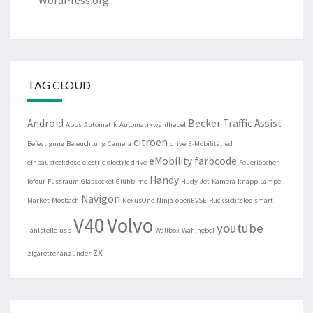
WordPress.org
TAG CLOUD
Android
Becker Traffic Assist
Apps
Automatik
Automatikwählhebel
citroen
Befestigung
Beleuchtung
Camera
drive
E-Mobilität
ed
eMobility
farbcode
einbausteckdose
electric
electric drive
Feuerlöscher
Handy
fofour
Fussraum
Glassockel
Glühbirne
Hudy
Jet
Kamera
knapp
Lampe
Navigon
Market
Mosbach
NexusOne
Ninja
openEVSE
Rücksichtslos
smart
V40
Volvo
youtube
Tanlstelle
usb
Wallbox
Wählhebel
zx
zigarettenanzünder