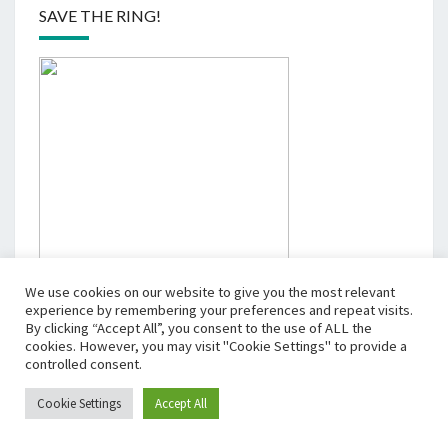
SAVE THE RING!
We use cookies on our website to give you the most relevant
experience by remembering your preferences and repeat visits.
By clicking “Accept All”, you consent to the use of ALL the
cookies. However, you may visit "Cookie Settings" to provide a
controlled consent.
© 2026
Cookie Settings
|
Stolz präsentiert von
Accept All
WordPress
|
Theme:
Nisarg