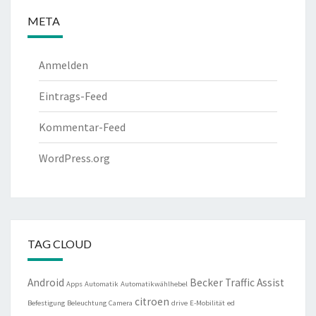
META
Anmelden
Eintrags-Feed
Kommentar-Feed
WordPress.org
TAG CLOUD
Android
Becker Traffic Assist
Apps
Automatik
Automatikwählhebel
citroen
Befestigung
Beleuchtung
Camera
drive
E-Mobilität
ed