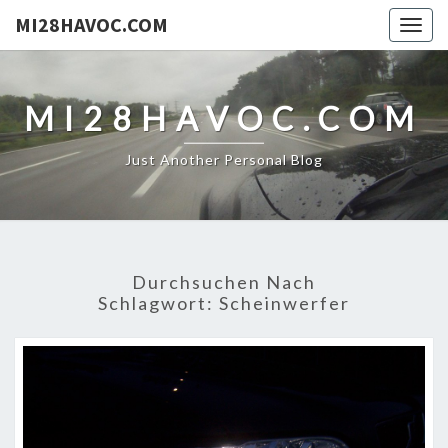
MI28HAVOC.COM
Togg
navig
MI28HAVOC.COM
Just Another Personal Blog
Durchsuchen Nach
Schlagwort:
Scheinwerfer