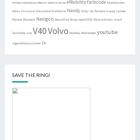
eMobility
farbcode
einbausteckdose
electric
electric drive
Feuerlöscher
Handy
fofour
Fussraum
Glassockel
Glühbirne
Hudy
Jet
Kamera
knapp
Lampe
Navigon
Market
Mosbach
NexusOne
Ninja
openEVSE
Rücksichtslos
smart
V40
Volvo
youtube
Tanlstelle
usb
Wallbox
Wählhebel
zx
zigarettenanzünder
SAVE THE RING!