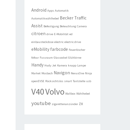
Android
Apps
Automatik
Becker Traffic
Automatikwählhebel
Assist
Befestigung
Beleuchtung
Camera
citroen
drive
E-Mobilität
ed
einbausteckdose
electric
electric drive
eMobility
farbcode
Feuerlöscher
fofour
Fussraum
Glassockel
Glühbirne
Handy
Hudy
Jet
Kamera
knapp
Lampe
Navigon
Market
Mosbach
NexusOne
Ninja
openEVSE
Rücksichtslos
smart
Tanlstelle
usb
V40
Volvo
Wallbox
Wählhebel
youtube
zx
zigarettenanzünder