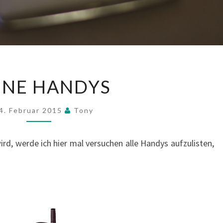
MEINE
INE HANDYS
HANDYS
4. Februar 2015
Tony
d, werde ich hier mal versuchen alle Handys aufzulisten,